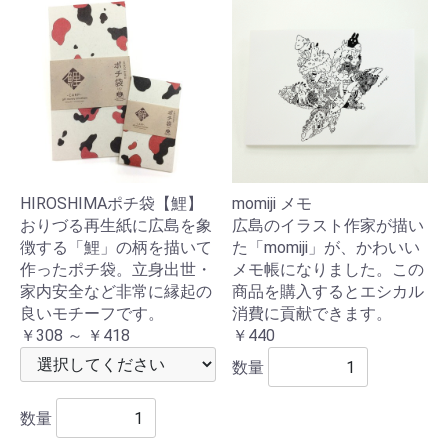
HIROSHIMAポチ袋【鯉】
momiji メモ
おりづる再生紙に広島を象
広島のイラスト作家が描い
徴する「鯉」の柄を描いて
た「momiji」が、かわいい
作ったポチ袋。立身出世・
メモ帳になりました。この
家内安全など非常に縁起の
商品を購入するとエシカル
良いモチーフです。
消費に貢献できます。
￥308 ～ ￥418
￥440
数量
数量