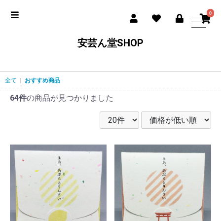
0
安芸ん堂SHOP
全て
|
おすすめ商品
64件
の商品が見つかりました