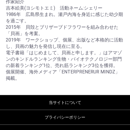
作家紹介
吉本絵美(ヨシモトエミ) 活動ネーム:シェリー
1986年 広島県生まれ。瀬戸内海を身近に感じた幼少期
を過ごす。
2015年 貝殻とブリザーブドフラワーを組み合わせた
「貝画」を考案。
2019年 ワークショップ、個展、出版など本格的に活動
し、貝画の魅力を発信し現在に至る。
電子書籍「はじめまして、貝画と申します。」はアマゾ
ンのキンドルランキング生物・バイオテクノロジー部門
の新着ランキング1位、売れ筋ランキング3位を獲得。
個展開催、海外メディア「ENTERPRENERUR MINDZ」
掲載。
当サイトについて
プライバシーポリシー