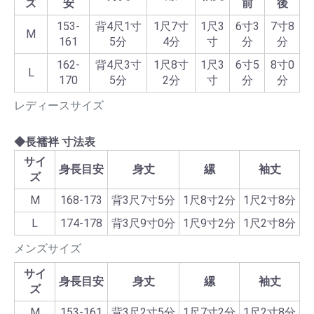
ズ
安
前
後
153-
背4尺1寸
1尺7寸
1尺3
6寸3
7寸8
M
161
5分
4分
寸
分
分
162-
背4尺3寸
1尺8寸
1尺3
6寸5
8寸0
L
170
5分
2分
寸
分
分
レディースサイズ
◆長襦袢 寸法表
サイ
身長目安
身丈
縲
袖丈
ズ
M
168-173
背3尺7寸5分
1尺8寸2分
1尺2寸8分
L
174-178
背3尺9寸0分
1尺9寸2分
1尺2寸8分
メンズサイズ
サイ
身長目安
身丈
縲
袖丈
ズ
M
153-161
背3尺2寸5分
1尺7寸2分
1尺2寸8分