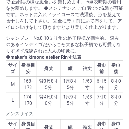
で 正絹紬の様な風合いを楽しめます。 ※単衣時期の着用
をお薦めします。 ◆メンテナンス ご自宅での洗濯が可能
です。ネットに入れドライコースで洗濯後、形を整えて
陰干しをして下さい。 完全に乾く前にあて布をして、ア
イロン掛けをして頂きますとより美しく仕上がります。
シャンブレーNo.8 10ミリ角の格子模様が個性的。 深み
のあるインディゴだからこそ大きな格子柄でも可愛くな
りすぎず洗練された大人の印象に。
◆maker’s kimono atelier Rin寸法表
サイ
身長目
身巾
身巾
身丈
縲
袖丈
ズ
安
前
後
168-
背3尺8寸
1尺8寸
1尺3
6寸5
8寸0
M
173
5分
5分
寸
分
分
174-
背4尺0寸
1尺9寸
1尺3
7寸0
8寸0
L
178
0分
5分
寸
分
分
メンズサイズ
サイ
身長目
身巾
身巾
身丈
縲
袖丈